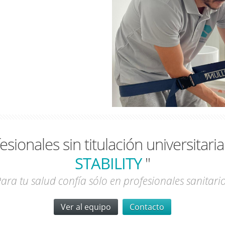
sionales sin titulación universitaria
STABILITY
"
ara tu salud confía sólo en profesionales sanitari
Ver al equipo
Contacto