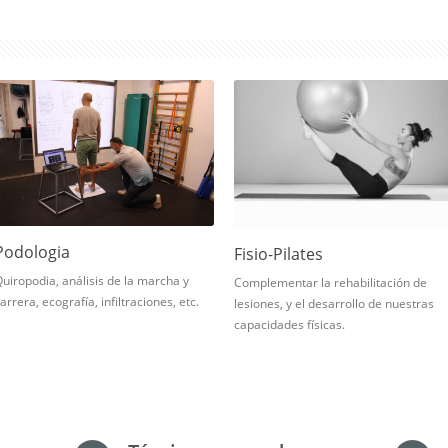
Podologia
Fisio-Pilates
uiropodia, análisis de la marcha y
Complementar la rehabilitación de
arrera, ecografía, infiltraciones, etc.
lesiones, y el desarrollo de nuestras
capacidades físicas.