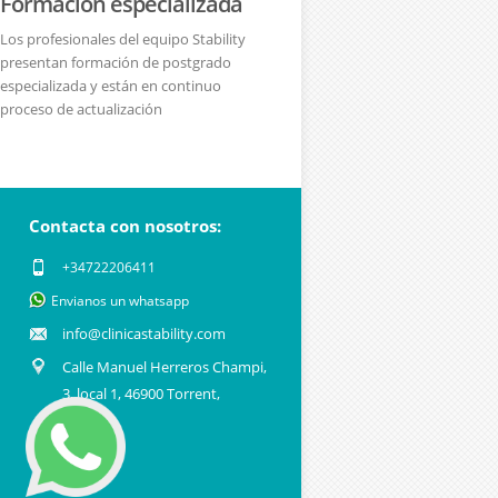
Formación especializada
Los profesionales del equipo Stability
presentan formación de postgrado
especializada y están en continuo
proceso de actualización
Contacta con nosotros:
+34722206411
Envianos un whatsapp
info@clinicastability.com
Calle Manuel Herreros Champi,
3, local 1, 46900 Torrent,
Valencia