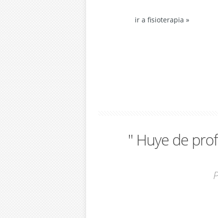
ir a fisioterapia »
" Huye de profe
P