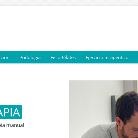
ición
Podología
Fisio-Pilates
Ejercicio terapeutico
APIA
pia manual