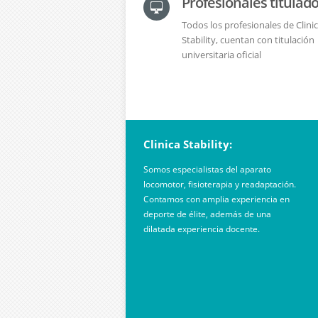
Profesionales titulad
Todos los profesionales de Clini
Stability, cuentan con titulación
universitaria oficial
Clinica Stability:
Somos especialistas del aparato
locomotor, fisioterapia y readaptación.
Contamos con amplia experiencia en
deporte de élite, además de una
dilatada experiencia docente.